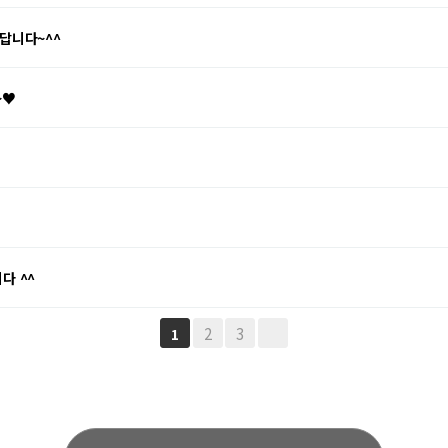
답니다~^^
~♥
다 ^^
2
3
1