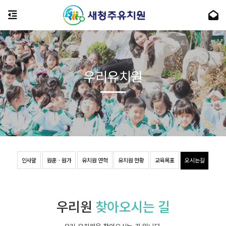
우리유치원
인사말
원훈ㆍ원가
유치원 연혁
유치원 현황
교육목표
오시는길
우리원
찾아오시는 길