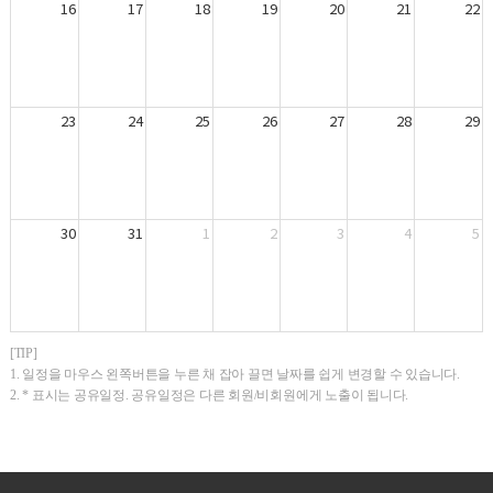
16
17
18
19
20
21
22
23
24
25
26
27
28
29
30
31
1
2
3
4
5
[TIP]
1. 일정을 마우스 왼쪽버튼을 누른 채 잡아 끌면 날짜를 쉽게 변경할 수 있습니다.
2. * 표시는 공유일정. 공유일정은 다른 회원/비회원에게 노출이 됩니다.