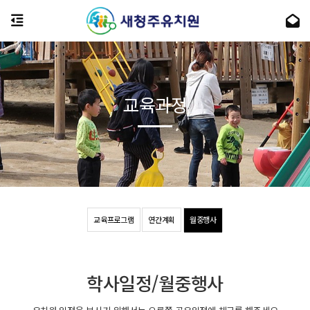
교육과정
교육프로그램
연간계획
월중행사
학사일정/월중행사