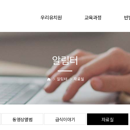
우리유치원
교육과정
반
인사말
교육프로그램
원훈ㆍ원가
연간계획
유치원 연혁
월중행사
알림터
유치원 현황
교육목표
알림터
자료실
오시는길
동영상앨범
급식이야기
자료실