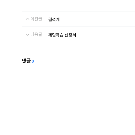
이전글
결석계
다음글
체험학습 신청서
댓글
0