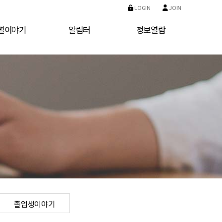
LOGIN
JOIN
별이야기
알림터
정보열람
산반
공지사항
운영위원회
천반
동영상앨범
정보공시
초반
급식이야기
목반
자료실
일반
졸업생이야기
월반
졸업생이야기